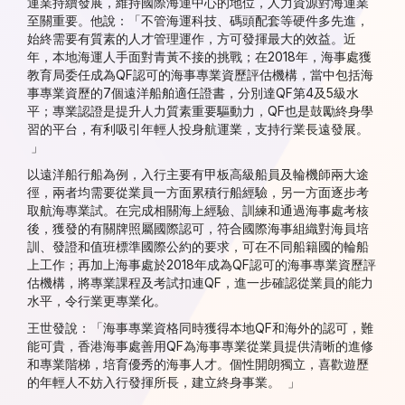
運業持續發展，維持國際海運中心的地位，人力資源對海運業
至關重要。他說：「不管海運科技、碼頭配套等硬件多先進，
始終需要有質素的人才管理運作，方可發揮最大的效益。近
年，本地海運人手面對青黃不接的挑戰；在2018年，海事處獲
教育局委任成為QF認可的海事專業資歷評估機構，當中包括海
事專業資歷的7個遠洋船舶適任證書，分別達QF第4及5級水
平；專業認證是提升人力質素重要驅動力，QF也是鼓勵終身學
習的平台，有利吸引年輕人投身航運業，支持行業長遠發展。
」
以遠洋船行船為例，入行主要有甲板高級船員及輪機師兩大途
徑，兩者均需要從業員一方面累積行船經驗，另一方面逐步考
取航海專業試。在完成相關海上經驗、訓練和通過海事處考核
後，獲發的有關牌照屬國際認可，符合國際海事組織對海員培
訓、發證和值班標準國際公約的要求，可在不同船籍國的輪船
上工作；再加上海事處於2018年成為QF認可的海事專業資歷評
估機構，將專業課程及考試扣連QF，進一步確認從業員的能力
水平，令行業更專業化。
王世發說：「海事專業資格同時獲得本地QF和海外的認可，難
能可貴，香港海事處善用QF為海事專業從業員提供清晰的進修
和專業階梯，培育優秀的海事人才。個性開朗獨立，喜歡遊歷
的年輕人不妨入行發揮所長，建立終身事業。 」