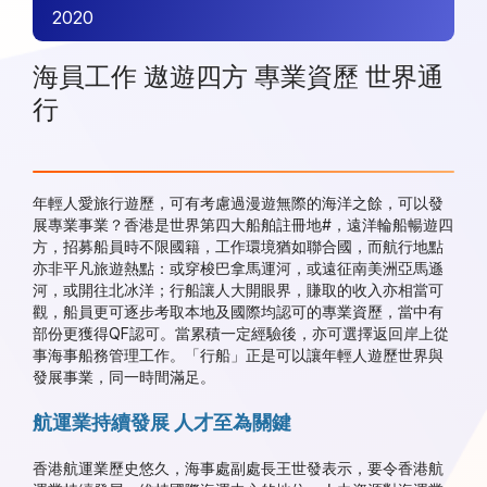
2020
海員工作 遨遊四方 專業資歷 世界通
行
年輕人愛旅行遊歷，可有考慮過漫遊無際的海洋之餘，可以發
展專業事業？香港是世界第四大船舶註冊地#，遠洋輪船暢遊四
方，招募船員時不限國籍，工作環境猶如聯合國，而航行地點
亦非平凡旅遊熱點：或穿梭巴拿馬運河，或遠征南美洲亞馬遜
河，或開往北冰洋；行船讓人大開眼界，賺取的收入亦相當可
觀，船員更可逐步考取本地及國際均認可的專業資歷，當中有
部份更獲得QF認可。當累積一定經驗後，亦可選擇返回岸上從
事海事船務管理工作。「行船」正是可以讓年輕人遊歷世界與
發展事業，同一時間滿足。
航運業持續發展 人才至為關鍵
香港航運業歷史悠久，海事處副處長王世發表示，要令香港航