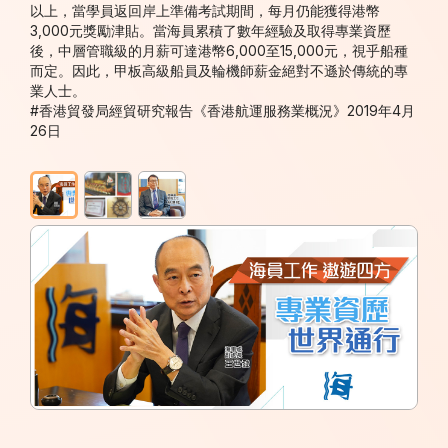
以上，當學員返回岸上準備考試期間，每月仍能獲得港幣
3,000元獎勵津貼。當海員累積了數年經驗及取得專業資歷
後，中層管職級的月薪可達港幣6,000至15,000元，視乎船種
而定。因此，甲板高級船員及輪機師薪金絕對不遜於傳統的專
業人士。
#香港貿發局經貿研究報告《香港航運服務業概況》2019年4月
26日