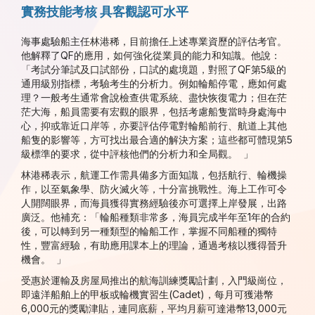
實務技能考核 具客觀認可水平
海事處驗船主任林港稀，目前擔任上述專業資歷的評估考官。
他解釋了QF的應用，如何強化從業員的能力和知識。他說：
「考試分筆試及口試部份，口試的處境題，對照了QF第5級的
通用級別指標，考驗考生的分析力。例如輪船停電，應如何處
理？一般考生通常會說檢查供電系統、盡快恢復電力；但在茫
茫大海，船員需要有宏觀的眼界，包括考慮船隻當時身處海中
心，抑或靠近口岸等，亦要評估停電對輪船前行、航道上其他
船隻的影響等，方可找出最合適的解決方案；這些都可體現第5
級標準的要求，從中評核他們的分析力和全局觀。 」
林港稀表示，航運工作需具備多方面知識，包括航行、輪機操
作，以至氣象學、防火滅火等，十分富挑戰性。海上工作可令
人開闊眼界，而海員獲得實務經驗後亦可選擇上岸發展，出路
廣泛。他補充：「輪船種類非常多，海員完成半年至1年的合約
後，可以轉到另一種類型的輪船工作，掌握不同船種的獨特
性，豐富經驗，有助應用課本上的理論，通過考核以獲得晉升
機會。 」
受惠於運輸及房屋局推出的航海訓練獎勵計劃，入門級崗位，
即遠洋船舶上的甲板或輪機實習生(Cadet)，每月可獲港幣
6,000元的獎勵津貼，連同底薪，平均月薪可達港幣13,000元