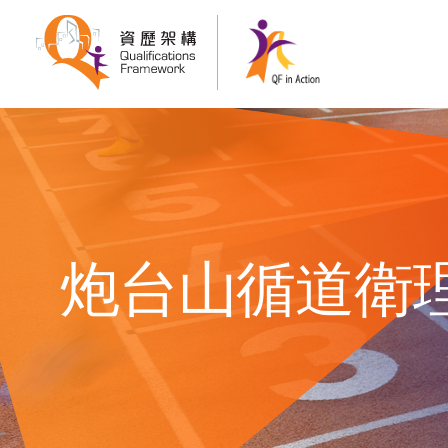
炮台山循道衛