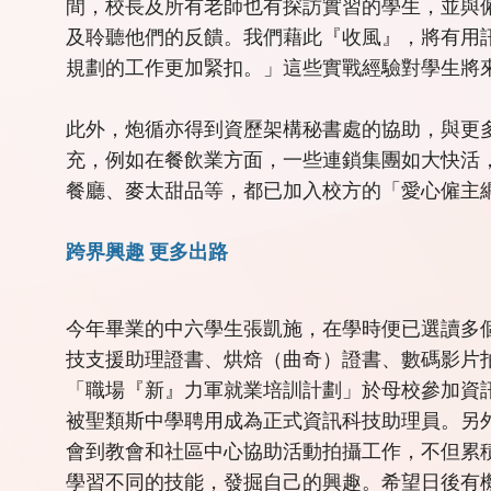
間，校長及所有老師也有探訪實習的學生，並與
及聆聽他們的反饋。我們藉此『收風』，將有用
規劃的工作更加緊扣。」這些實戰經驗對學生將
此外，炮循亦得到資歷架構秘書處的協助，與更
充，例如在餐飲業方面，一些連鎖集團如大快活
餐廳、麥太甜品等，都已加入校方的「愛心僱主
跨界興趣 更多出路
今年畢業的中六學生張凱施，在學時便已選讀多
技支援助理證書、烘焙（曲奇）證書、數碼影片
「職場『新』力軍就業培訓計劃」於母校參加資
被聖類斯中學聘用成為正式資訊科技助理員。另
會到教會和社區中心協助活動拍攝工作，不但累
學習不同的技能，發掘自己的興趣。希望日後有