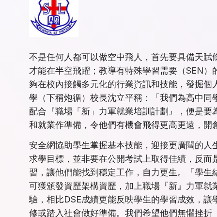
不是任何人都可以做空中飛人，首先要具備天賦
才能在半空飛躍；教導有特殊學習需要（SEN）
夠在校內接觸多元化的行業資訊和技能，發掘個
學（下稱炮循）校長沈立平稱：「我們為高中同學
配合『職場「新」力軍就業培訓計劃』，便是要
和就業作準備，令他們有機會飛得更高更遠，開
安全網協助學生掌握基本技能，迎接更廣闊的人
求學目標，並非要在公開考試上取得佳績，反而
習，讓他們能找到穩定工作，自力更生。「學生
可獲頒發資歷架構資歷，加上職場『新』力軍就
驗，相比DSE成績更能反映學生的學習成效，讓
修或踏入社會做好準備。我們希望他們無懼挫折