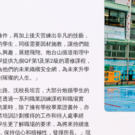
條件，再加上後天苦練出非凡的技藝，
的學生，同樣需要因材施教，讓他們能
人興趣，展翅飛翔。炮台山循道衛理中
提供九個QF第1及第2級的選修課程，
為他們的未來織構安全網，為未來升學
創璀璨的人生。」
生路。沈校長坦言，大部分炮循學生的
是透過一系列職業訓練課程和職場實
結業時，除了擁有學校畢業證書外，亦
業培訓計劃獲得的工作和待人處事經
學生更了解職場的要求，為將來持續進
 ，保持信心和積極性，發揮所長。」現