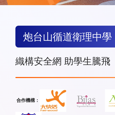
炮台山循道衛理中學
織構安全網 助學生騰飛
合作機構：