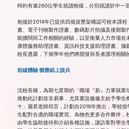
時約有逾260位學生就讀炮循，分別就讀於中一
炮循於2014年已提供四個資歷架構認可校本課
書、電子刊物製作證書、數碼影片拍攝及後期製
能擴闊與工作相關的經驗，以至衡量人力市場在
康體服務助理證書、資訊科技支援助理證書、攝
校長透露，下個學年他們將開發與長者護理相關
前線體驗 猶勝紙上談兵
沈校長稱，為期七星期的「職場『新』力軍就業
推動此計劃並非易事，尤其要說服僱主給予學生
十」麗君老師坦言，計劃自2018年推出，學校
生配對合適的職場實習。為物色更多合作夥伴，
由學生協助接待和介紹各種設施，讓訪客對學生