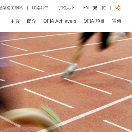
歷架構主網站
聯絡我們
字體大小
EN
繁
简
主頁
簡介
QFIA Achievers
QFIA 項目
宣傳