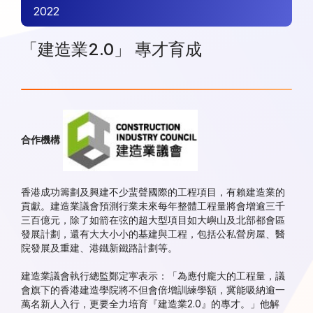
2022
「建造業2.0」 專才育成
合作機構
香港成功籌劃及興建不少蜚聲國際的工程項目，有賴建造業的
貢獻。建造業議會預測行業未來每年整體工程量將會增逾三千
三百億元，除了如箭在弦的超大型項目如大嶼山及北部都會區
發展計劃，還有大大小小的基建與工程，包括公私營房屋、醫
院發展及重建、港鐵新鐵路計劃等。
建造業議會執行總監鄭定寕表示：「為應付龐大的工程量，議
會旗下的香港建造學院將不但會倍增訓練學額，冀能吸納逾一
萬名新人入行，更要全力培育『建造業2.0』的專才。」他解