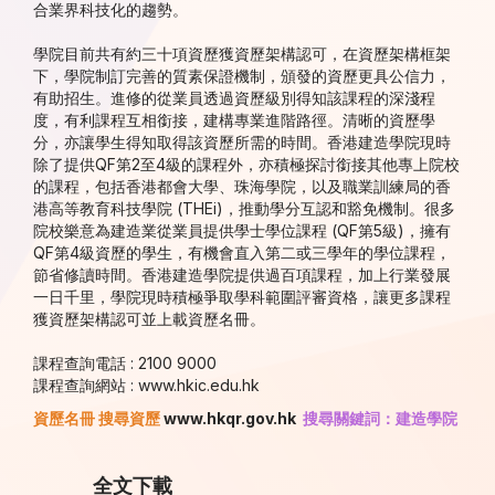
合業界科技化的趨勢。
學院目前共有約三十項資歷獲資歷架構認可，在資歷架構框架
下，學院制訂完善的質素保證機制，頒發的資歷更具公信力，
有助招生。進修的從業員透過資歷級別得知該課程的深淺程
度，有利課程互相銜接，建構專業進階路徑。清晰的資歷學
分，亦讓學生得知取得該資歷所需的時間。香港建造學院現時
除了提供QF第2至4級的課程外，亦積極探討銜接其他專上院校
的課程，包括香港都會大學、珠海學院，以及職業訓練局的香
港高等教育科技學院 (THEi)，推動學分互認和豁免機制。很多
院校樂意為建造業從業員提供學士學位課程 (QF第5級)，擁有
QF第4級資歷的學生，有機會直入第二或三學年的學位課程，
節省修讀時間。香港建造學院提供過百項課程，加上行業發展
一日千里，學院現時積極爭取學科範圍評審資格，讓更多課程
獲資歷架構認可並上載資歷名冊。
課程查詢電話 : 2100 9000
課程查詢網站 : www.hkic.edu.hk
資歷名冊 搜尋資歷
www.hkqr.gov.hk
搜尋關鍵詞：建造學院
全文下載