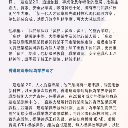
釋，「建造業2.0」透過創新、專業化及年輕化的發展，改善生
產力、質素、安全及環境，吸引幹勁十足、擁有專門知識和技
術的生力軍。「新一代人才須掌握先進科技和現代建設方案，
例如組裝合成，以提升效率和精準度，可大大減低誤差。」
他續稱：「我們須採取『多點．多線．多面』的整合策略。」
「多點」是吸納中學、大學畢業生及其他行業人員；「多線」
則要鼓勵現職從業員參與行業不同進階路線進修，透過進修不
同資歷架構認可課程為個人增值；除了重視工藝知識，更要推
動「多面」培訓，包括國民教育、職業道德、安全意識和工匠
精神等，讓學員了解工作價值，精益求精。
香港建造學院 為業界造才
「建造業 2.0」人才愈趨專業，他們須擁有一定學識，能善用創
新科技，以至胸懷宏觀視野。香港建造學院肩負為業界培育知
識型技術人才之責任，任重道遠。在2018年成立的學院前身為
建造業訓練中心，一直致力發展針對行業崗位的資歷架構認可
課程，並落實「建造業職專發展計劃」藍圖，為畢業生提供完
整的銜接安排及職業專才進修階梯；同時又優化院校設施，設
置先進設施，提供數碼工程監督、建築信息模擬 (BIM)、虛擬
實境 (VR) 機械操作、組裝合成建築、無人機操控等訓練，以配