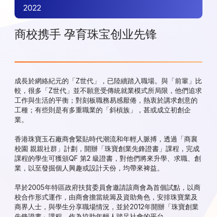
2022
商校携手 孕育珠宝创业先锋
成長於網絡紀元的「Z世代」，已陸續踏入職場。與「前輩」比
較，很多「Z世代」並不願意受傳統就業模式所局限，他們追求
工作與生活的平衡；對刻板職務易感厭倦，熱衷於講求創意的
工種；有些則是有多重職業的「斜槓族」，甚或成立初創企
業。
香港珠寶玉石廠商會緊貼時代潮流和年輕人脈搏，透過「商襄
校園 親親社群」計劃，開辦「珠寶創業先鋒證書」課程，完成
課程的學生可獲頒QF 第2 級證書，對他們將來升學、求職、創
業，以至發掘個人興趣或設計天份，均帶來裨益。
早於2005年特區政府扶貧委員會邀請該商會為首個試點，以商
校合作形式運作，由商會擔當統籌及資助角色，安排珠寶業及
商界人士，與學生分享職場情況，並於2012年開辦「珠寶創業
先鋒證書」課程，作為協助年輕人踏足社會的平台 。