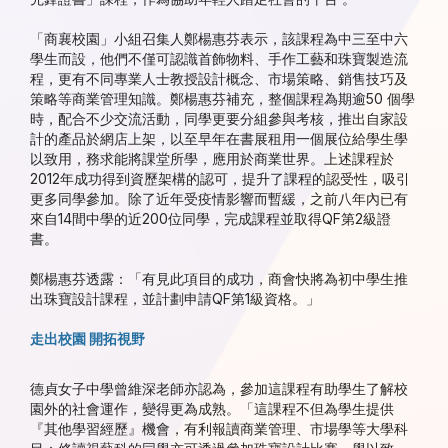
「商襄校園」小組召集人鄭楊惠芬表示，該課程為中三至中六
學生而設，他們不僅可認識首飾物料、手作工藝和珠寶製造流
程，更有不同專業人士教授設計概念、市場策略、銷售技巧及
策略等商業管理知識。鄭楊惠芬補充，整個課程為期逾50 個學
時，配合不少交流活動，同學更要分組參與考核，推出自家設
計的產品於網店上架，以至早年在書展租用一個展位給學生學
以致用，務求能將課堂所學，應用於商業世界。上述課程於
2012年成功得到資歷架構的認可，提升了課程的認受性，吸引
更多同學參加。除了近年受疫情影響而暫緩，之前八年內已有
來自14間中學的近200位同學，完成課程並取得QF第2級證
書。
鄭楊惠芬透露：「有見此項目的成功，商會快將為初中學生推
出珠寶設計課程，並計劃申請QF第1級資格。」
走出校園 開拓視野
德貞女子中學曾維深老師亦認為，參加這課程有助學生了解校
園外的社會運作，變得更為成熟。「這課程不但為學生提供
『其他學習經歷』機會，有利報讀商業管理、市場學等大學科