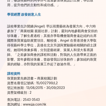
目；修讀視藝科的同學亦可透過參加珠寶設計比賽，學以致
用，提升他們的主動性和成功感。」
學習經歷 啟發創意人生
該校畢業生許開嬌(Angel) 早以視覺藝術為發展方向，中六時
參加了「商襄校園 親親社群」計劃，還到內地參觀商會安排的
珍珠廠，了解生產過程；其後亦爭取機會隨商會遠赴紐約出席
國際珠寶展協助展覽項目。離校後，Angel 在香港浸會大學取
得視藝科學士學位，及後在北京升讀與實驗藝術相關的碩士課
程。她現時身兼多職，分別是藝術家、策展人和浸大客席講
師。「之前參加商會的課程和活動，對我的人生路帶來正面的
影響。當年參觀珍珠廠，曾啟發我以珍珠創作；參加紐約珠寶
展的經驗，亦對我的策展工作起了啟迪作用。」
課程資料
珠寶創業先鋒證書 – 商襄校園計劃
資歷名冊登記號碼 : 15/002799/L2
登記有效期 : 13/08/2015 - 30/09/2023
資歷架構級別 : 2
查詢電話 : 2543 0543
查詢網址 :
www.jja.com.hk