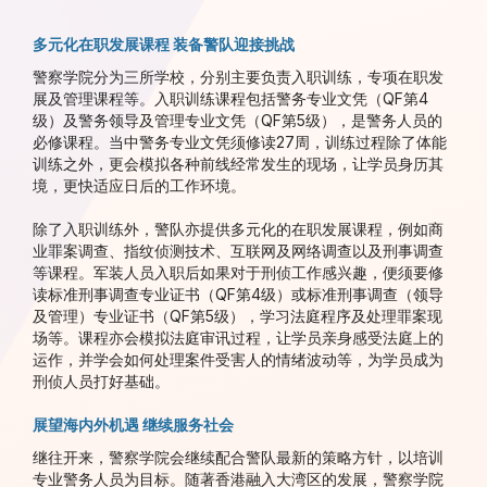
多元化在职发展课程 装备警队迎接挑战
警察学院分为三所学校，分别主要负责入职训练，专项在职发
展及管理课程等。入职训练课程包括警务专业文凭（QF第4
级）及警务领导及管理专业文凭（QF第5级），是警务人员的
必修课程。当中警务专业文凭须修读27周，训练过程除了体能
训练之外，更会模拟各种前线经常发生的现场，让学员身历其
境，更快适应日后的工作环境。
除了入职训练外，警队亦提供多元化的在职发展课程，例如商
业罪案调查、指纹侦测技术、互联网及网络调查以及刑事调查
等课程。军装人员入职后如果对于刑侦工作感兴趣，便须要修
读标准刑事调查专业证书（QF第4级）或标准刑事调查（领导
及管理）专业证书（QF第5级），学习法庭程序及处理罪案现
场等。课程亦会模拟法庭审讯过程，让学员亲身感受法庭上的
运作，并学会如何处理案件受害人的情绪波动等，为学员成为
刑侦人员打好基础。
展望海内外机遇 继续服务社会
继往开来，警察学院会继续配合警队最新的策略方针，以培训
专业警务人员为目标。随著香港融入大湾区的发展，警察学院