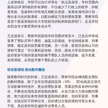
上述资格后，学院可以自行评审在「执法及保安」学科范围内
最高达QF第5级的所有课程，不仅减少了行政上的程序，亦能
更有效、迅速和针对性地互相配合资源，发展各项培训计划，
推出多元化的新课程，以配合瞬息万变的警政需要。警察学院
是首个获该资格的非大专院校培训机构和政府部门，足见学院
在职业专才教育界的专业水平。
王忠巡表示，警察学院获得学科范围评审至今，已先后评审或
复审了警队共16个课程，涵盖入职基础、专业持续发展、刑事
调查、鑑证及科技罪案等范畴。另一方面，获资历架构认可的
课程可透过「学分累积及转移」安排，跟各大学及院校衔接，
提供更多可靠的渠道和阶梯予警队人员持续进修、提升质素、
发挥潜能，从而提升整个警队的人力资源。
研发新课程 推动数码警政
随著数码时代的到来，王忠巡表示，警察学院会继续配合警队
的数码警政，除了近年应用虚拟实境（VR）、3D动画及沉浸式
互动影像等科技外，更会按警队发展、罪案趋势及各种内外配
合，不断优化现有及研发新的课程，从各方面大力推动数码警
政，致力提供实务性强和复盖面阔的课程，包括军装部、刑事
部、水陆总区不同单位等，目的透过全面的课程培育出务实、
干练、具自发性和忠诚的专业警务人员。