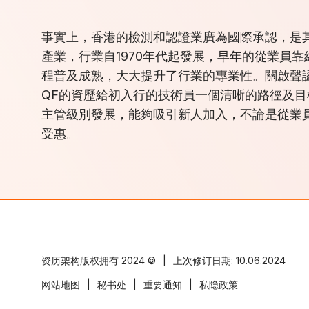
事實上，香港的檢測和認證業廣為國際承認，是
產業，行業自1970年代起發展，早年的從業員
程普及成熟，大大提升了行業的專業性。關啟聲
QF的資歷給初入行的技術員一個清晰的路徑及
主管級別發展，能夠吸引新人加入，不論是從業
受惠。
资历架构版权拥有
2024 ©
|
上次修订日期: 10.06.2024
网站地图
|
秘书处
|
重要通知
|
私隐政策