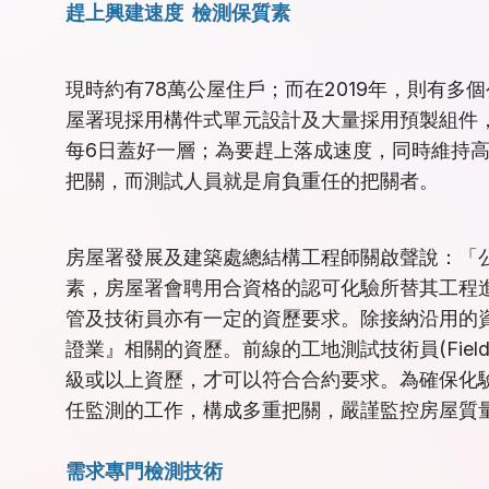
趕上興建速度 檢測保質素
現時約有78萬公屋住戶；而在2019年，則有多
屋署現採用構件式單元設計及大量採用預製組件
每6日蓋好一層；為要趕上落成速度，同時維持
把關，而測試人員就是肩負重任的把關者。
房屋署發展及建築處總結構工程師關啟聲說：「
素，房屋署會聘用合資格的認可化驗所替其工程
管及技術員亦有一定的資歷要求。除接納沿用的
證業』相關的資歷。前線的工地測試技術員(Field T
級或以上資歷，才可以符合合約要求。為確保化
任監測的工作，構成多重把關，嚴謹監控房屋質
需求專門檢測技術