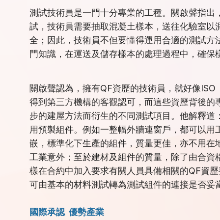
測試技術員是一門十分專業的工種。關啟聲指出
試，技術員需要抽取混凝土樣本，送往化驗室以
全；因此，技術員不但要懂得運用合適的測試方
門知識，在運送及儲存樣本的處理過程中，確保
關啟聲認為，擁有QF資歷的技術員，就好像ISO
得到第三方機構的客觀認可，而這些資歷背後的
步的建屋方法而衍生的不同測試項目。他解釋道
用預製組件。例如一整幅外牆連窗戶，都可以用
嵌，標準化下生產的組件，質量更佳，亦不用在
工業意外；至於建材及組件的質量，除了由合資
樣在合約中加入要求有關人員具備相關的QF資
可由基本的材料測試轉為測試組件的連接是否妥
國際承認 優勢產業