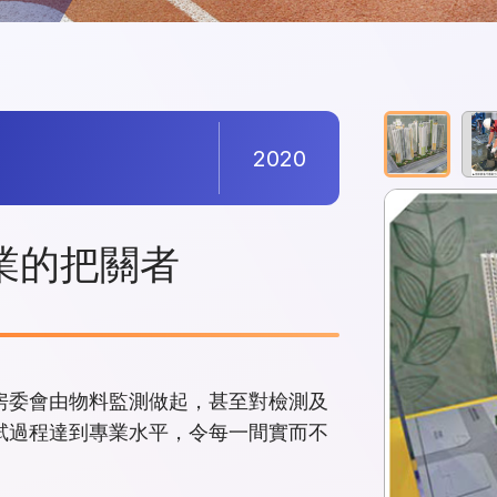
2020
業的把關者
房委會由物料監測做起，甚至對檢測及
試過程達到專業水平，令每一間實而不